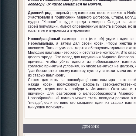
договору, их число меняться не может.
Древний род
- первый род вампиров, поселившихся в Небе
Участвовали в подписании Мирного Договора. Стары, могущ
мудры. "Короли" и судьи среди вампиров. Следят за чис
своей популяции. Имеют определённую власть в городе, но 
считаться с ведьмами и ведьмаками.
Новообращённый вампир
- его (или её) укусил один из
Небельвальда, а затем дал своей крови, чтобы жертва 
насовсем. Так и случилось: жертва обернулась одним из охотн
Молодые вампиры - это хаос и отсутствие контроля. Это опа
целого города. Это повод для нарушения Мирного Договора.
причина, чтобы убить одного из небельвадских вампир
согласно принятым условиям, их число меняться не должно, 
"дав бессмертие новому вампиру, нужно уничтожить или его, 
из старых вампиров".
Сюжет для игры за новообращённого вампира - это нео
жажда крови, возможность раскрыть сверхъестествен
людьми, вероятность пробудить Истинного Охотника и 
причиной для разговоров о целесообразности Мирного 
Новообращённый вампир может стать поводом раскола в 
"гнезде", если по вине его создания один из старых вампи
вынужден погибнуть.
ДЕМОНЫ