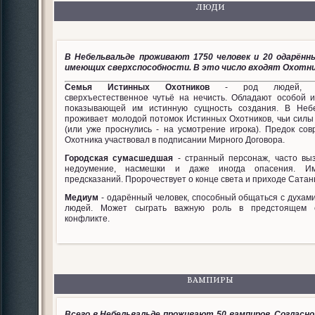
ЛЮДИ
В Небельвальде проживают 1750 человек и 20 одарённ
имеющих сверхспособности. В это число входят Охотни
Семья Истинных Охотников
- род людей, и
сверхъестественное чутьё на нечисть. Обладают особой и
показывающей им истинную сущность создания. В Неб
проживает молодой потомок Истинных Охотников, чьи силы
(или уже проснулись - на усмотрение игрока). Предок сов
Охотника участвовал в подписании Мирного Договора.
Городская сумасшедшая
- странный персонаж, часто в
недоумение, насмешки и даже иногда опасения. И
предсказаний. Пророчествует о конце света и приходе Сатан
Медиум
- одарённый человек, способный общаться с духам
людей. Может сыграть важную роль в предстоящем 
конфликте.
ВАМПИРЫ
Всего в Небельвальде проживают 50 вампиров. Согласн