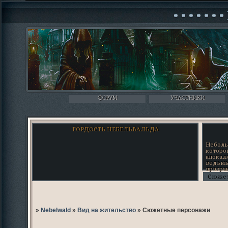
ФОРУМ
УЧАСТНИКИ
ГОРДОСТЬ НЕБЕЛЬВАЛЬДА
Небол
которо
апока
ведьмы
призр
займёшь
Сюже
»
Nebelwald
»
Вид на жительство
»
Сюжетные персонажи