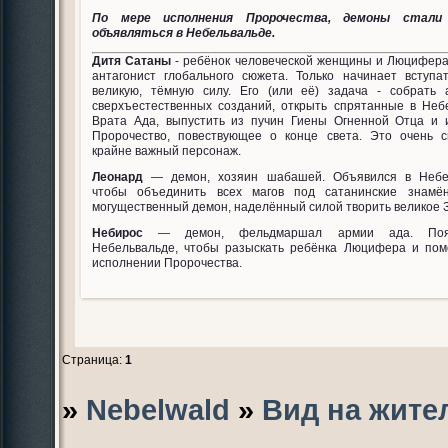
По мере исполнения Пророчества, демоны стали
объявляться в Небельвальде.
Дитя Сатаны
- ребёнок человеческой женщины и Люцифера
антагонист глобального сюжета. Только начинает вступа
великую, тёмную силу. Его (или её) задача - собрать
сверхъестественных созданий, открыть спрятанные в Неб
Врата Ада, выпустить из пучин Гиены Огненной Отца и 
Пророчество, повествующее о конце света. Это очень 
крайне важный персонаж.
Леонард
— демон, хозяин шабашей. Объявился в Небел
чтобы объединить всех магов под сатанинские знамё
могущественный демон, наделённый силой творить великое З
Небирос
— демон, фельдмаршал армии ада. Поя
Небельвальде, чтобы разыскать ребёнка Люцифера и пом
исполнении Пророчества.
Страница:
1
»
Nebelwald
»
Вид на жите